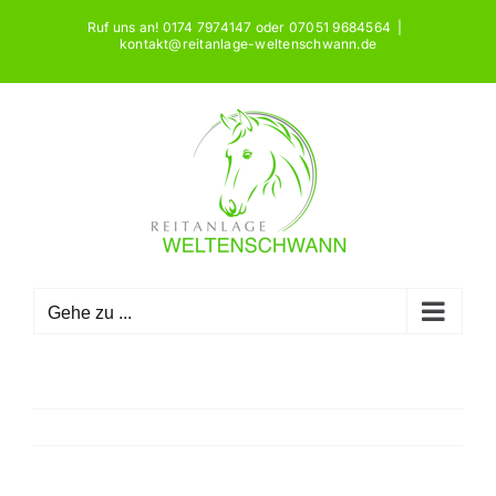
Zum
Ruf uns an! 0174 7974147 oder 07051 9684564
|
Inhalt
kontakt@reitanlage-weltenschwann.de
springen
Gehe zu ...